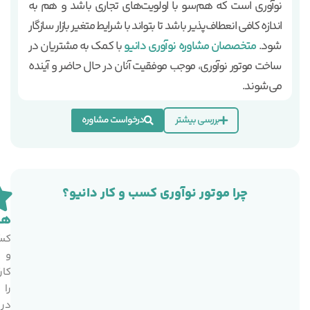
نوآوری است که هم‌سو با اولویت‌های تجاری باشد و هم به
اندازه کافی انعطاف‌پذیر باشد تا بتواند با شرایط متغیر بازار سازگار
شود.
متخصصان مشاوره نوآوری دانیو
با کمک به مشتریان در
ساخت موتور نوآوری، موجب موفقیت آنان در حال حاضر و آینده
می‌شوند.
بررسی بیشتر
درخواست مشاوره
چرا موتور نوآوری کسب و کار دانیو؟
هد
ه
کس
ک
و
و
کار
ک
را
ر
در
د