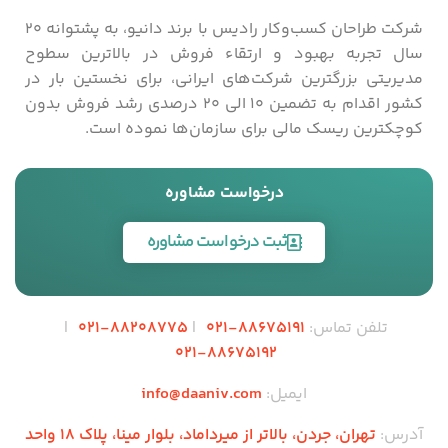
شرکت طراحان کسب‌­وکار رادیس با برند دانیو، به پشتوانه 20
سال تجربه بهبود و ارتقاء فروش در بالاترین سطوح
مدیریتی بزرگترین شرکت‌های ایرانی، برای نخستین بار در
کشور اقدام به تضمین 10 الی 20 درصدی رشد فروش بدون
کوچکترین ریسک مالی برای سازمان‌ها نموده است.
درخواست مشاوره
ثبت درخواست مشاوره
تلفن تماس:
88675191
-021
|
88208775
-021
|
-021
88675192
ایمیل:
info@daaniv.com
آدرس:
تهران، جردن، بالاتر از میرداماد، بلوار مینا، پلاک 18 واحد