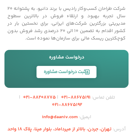
شرکت طراحان کسب‌­وکار رادیس با برند دانیو، به پشتوانه 20
سال تجربه بهبود و ارتقاء فروش در بالاترین سطوح
مدیریتی بزرگترین شرکت‌های ایرانی، برای نخستین بار در
کشور اقدام به تضمین 10 الی 20 درصدی رشد فروش بدون
کوچکترین ریسک مالی برای سازمان‌ها نموده است.
درخواست مشاوره
ثبت درخواست مشاوره
تلفن تماس:
88675191
-021
|
88208775
-021
|
-021
88675192
ایمیل:
info@daaniv.com
آدرس:
تهران، جردن، بالاتر از میرداماد، بلوار مینا، پلاک 18 واحد