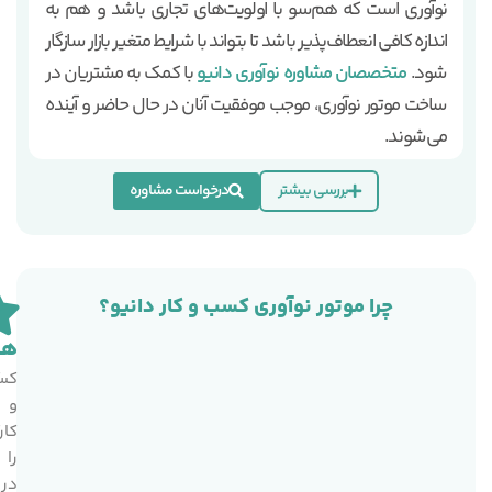
نوآوری است که هم‌سو با اولویت‌های تجاری باشد و هم به
اندازه کافی انعطاف‌پذیر باشد تا بتواند با شرایط متغیر بازار سازگار
شود.
متخصصان مشاوره نوآوری دانیو
با کمک به مشتریان در
ساخت موتور نوآوری، موجب موفقیت آنان در حال حاضر و آینده
می‌شوند.
بررسی بیشتر
درخواست مشاوره
چرا موتور نوآوری کسب و کار دانیو؟
هد
ه
کس
ک
و
و
کار
ک
را
ر
در
د