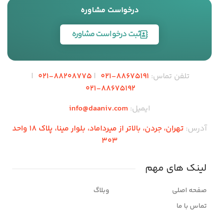
درخواست مشاوره
ثبت درخواست مشاوره
تلفن تماس:
88675191
-021
|
88208775
-021
|
-021
88675192
ایمیل:
info@daaniv.com
آدرس:
تهران، جردن، بالاتر از میرداماد، بلوار مینا، پلاک 18 واحد
303
لینک های مهم
صفحه اصلی
وبلاگ
تماس با ما