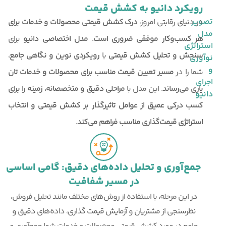
رویکرد دانیو به کشش قیمت
تصویر
در دنیای رقابتی امروز،
درک
کشش
قیمتی
محصولات
و
خدمات
برای
مدل
هر
کسب‌وکار
موفقی
ضروری
است
.
مدل
اختصاصی
دانیو
برای
استراتژی
سنجش
و
تحلیل
کشش
قیمتی
با
رویکردی نوین
و
نگاهی جامع
،
نوآوری
و
شما را در
مسیر
تعیین
قیمت
مناسب
برای
محصولات
و
خدمات
تان
اجرای
یاری
می‌رساند
. این مدل با
مراحلی دقیق
و
متخصصانه
،
زمینه را برای
دانیو
کسب
درکی عمیق
از
عوامل
تاثیرگذار
بر
کشش
قیمتی
و
انتخاب
استراتژی
قیمت‌گذاری
مناسب
فراهم
می‌کند
.
جمع‌آوری و تحلیل داده‌های دقیق: گامی اساسی
در مسیر شفافیت
در این مرحله، با استفاده از روش‌های مختلف مانند تحلیل فروش،
نظرسنجی از مشتریان و آزمایش قیمت گذاری، داده‌های دقیق و